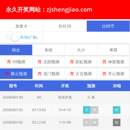
永久开奖网站：zjshengjiao.com
加拿大
分分28
比特币
开/关(广告)
组合
杀组
大小
单双
荐
99预测
荐
太阳预测
荐
彩虹预测
荐
神策预测
荐
聚云预测
荐
龙门预测
荐
大古预测
荐
开心预测
期号
时间
开奖
预测
对错
2608080194
49
等待开奖
小 单
2608080193
03:13:00
5+4+16
大
单
对
2608080192
03:12:00
1+5+08
大
单
错