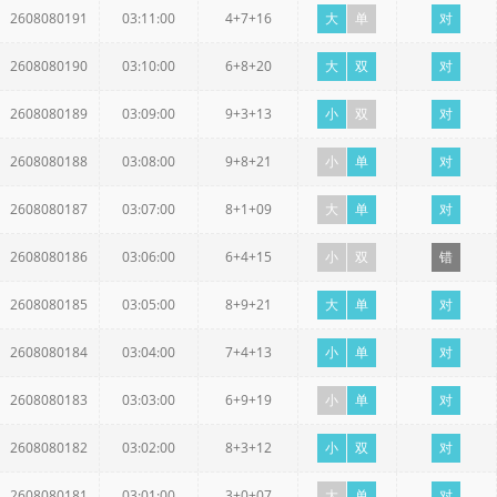
2608080191
03:11:00
4+7+16
大
单
对
2608080190
03:10:00
6+8+20
大
双
对
2608080189
03:09:00
9+3+13
小
双
对
2608080188
03:08:00
9+8+21
小
单
对
2608080187
03:07:00
8+1+09
大
单
对
2608080186
03:06:00
6+4+15
小
双
错
2608080185
03:05:00
8+9+21
大
单
对
2608080184
03:04:00
7+4+13
小
单
对
2608080183
03:03:00
6+9+19
小
单
对
2608080182
03:02:00
8+3+12
小
双
对
2608080181
03:01:00
3+0+07
大
单
对